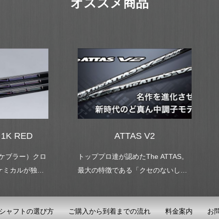
オススメ商品
ATTAS V2
24 VENTUS BLUE
プロ達が認めたThe ATTAS。
2018年の発売以来、トッププ
の特徴である「クセのないしな
じめとする多くのゴルファー
」を継承しつつ、よりニュート
されてきたVENTUSがアップ
な剛性分布に再設計しました。
ド。
・アマ問わずクセがなくタイミ
シャフトの選び方
ご購入から到着までの流れ
料金案内
お