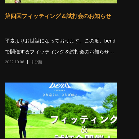
第四回フィッティング＆試打会のお知らせ
平素よりお世話になっております。この度、bend
で開催するフィッティング＆試打会のお知らせと
なります。詳細は、下記よりご確認
2022.10.06
未分類