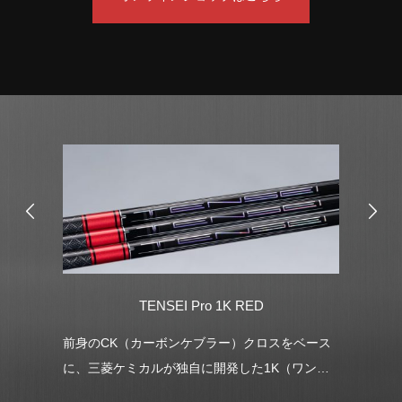
TENSEI Pro 1K RED
SPEEDER 
K（カーボンケブラー）クロスをベース
先端から中間の捩り剛性
ケミカルが独自に開発した1K（ワンケ
挙動が安定し、インパク
搭載したTENSEI™ Pro 1K ライ
ます。