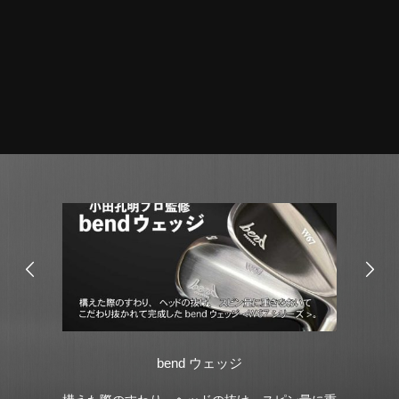
ウェッジ
SPEEDER NX BLACK