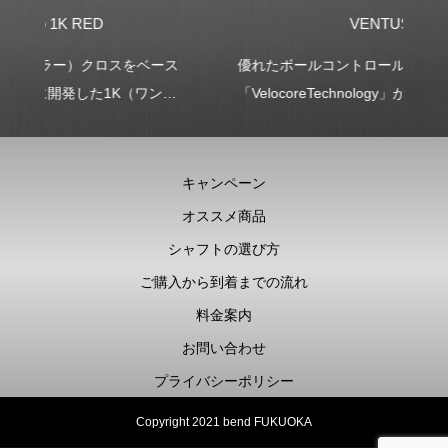
VENTUS TR
ス
優れたボールコントロール性能を実現した
ト
ケ
「VelocoreTechnology」がさらに進化。
で
最外層に開繊クロス材を採用することにより、中
り
間部の剛性を高め、さらなる安定性を追求。
プ
す
キャンペーン
オススメ商品
シャフトの選び方
ご購入から到着までの流れ
料金案内
お問い合わせ
プライバシーポリシー
Copyright 2021 bend FUKUOKA